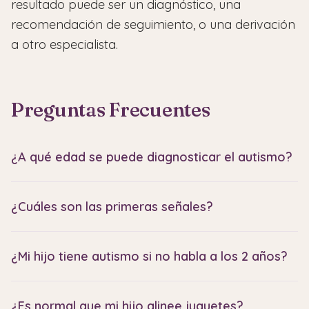
resultado puede ser un diagnóstico, una
recomendación de seguimiento, o una derivación
a otro especialista.
Preguntas Frecuentes
¿A qué edad se puede diagnosticar el autismo?
El autismo puede diagnosticarse de manera
¿Cuáles son las primeras señales?
confiable desde los 18 meses de edad. Sin
embargo, la edad promedio de diagnóstico en
Las primeras señales suelen incluir: poco o nulo
Estados Unidos es de 4 años. La Academia
¿Mi hijo tiene autismo si no habla a los 2 años?
contacto visual, no responder al nombre a los 9-
Americana de Pediatría recomienda
12 meses, ausencia de balbuceo a los 12 meses,
No necesariamente. El retraso en el lenguaje
evaluaciones de desarrollo a los 9, 18 y 30 meses,
no señalar objetos ni mostrar interés compartido,
¿Es normal que mi hijo alinee juguetes?