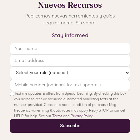
Nuevos Recursos
Publicamos nuevas herramientas y guías
regularmente. Sin spam.
Stay informed
Text me updates & offers from Special Learning. By checking this box
you agree to receive recurring automated marketing texts at the
number provided. Consent is not a condition of purchase. Msg
frequency varies; msg & data rates may apply. Reply STOP to cancel,
HELP for help. See our
Terms
and
Privacy Policy
.
Subscribe