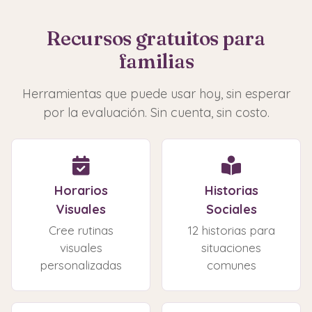
independencia, y la calidad de vida. La
años en adelante, el distrito escolar está obligado
intervención temprana e intensiva produce los
Recursos gratuitos para
a evaluar a su hijo sin costo si usted lo solicita por
mejores resultados.
escrito (bajo IDEA Parte B). También puede
familias
llamar al 211 o contactar a su departamento de
Herramientas que puede usar hoy, sin esperar
salud local para encontrar servicios en su área.
por la evaluación. Sin cuenta, sin costo.
Horarios
Historias
Visuales
Sociales
Cree rutinas
12 historias para
visuales
situaciones
personalizadas
comunes