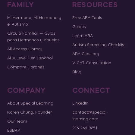
FAMILY
RESOURCES
Mi Hermano, Mi Hermana y
Free ABA Tools
el Autismo
Guides
Círculo Familiar — Guías
Learn ABA
para Hermanos y Abuelos
Autism Screening Checklist
All Access Library
ABA Glossary
ABA Level 1 en Español
V-CAT Consultation
Compare Libraries
Blog
COMPANY
CONNECT
About Special Learning
LinkedIn
Karen Chung, Founder
contact@special-
learning.com
Our Team
916-264-9651
ESBAP