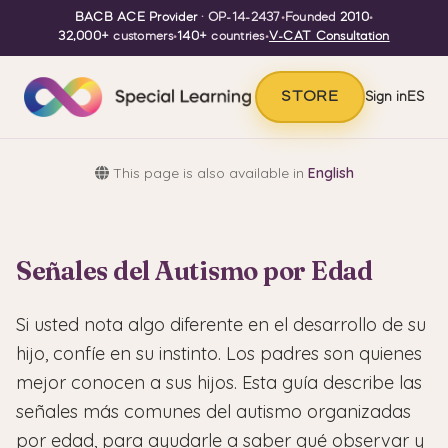
BACB ACE Provider
· OP-14-2437
•
Founded
2010
•
32,000+
customers
•
140+
countries
•
V-CAT Consultation
STORE
Sign in
ES
This page is also available in
English
Señales del Autismo por Edad
Si usted nota algo diferente en el desarrollo de su
hijo, confíe en su instinto. Los padres son quienes
mejor conocen a sus hijos. Esta guía describe las
señales más comunes del autismo organizadas
por edad, para ayudarle a saber qué observar y