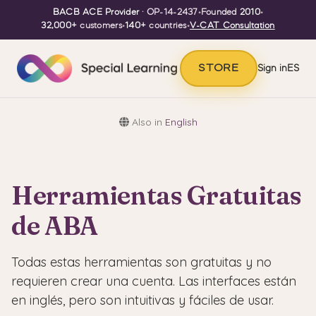
BACB ACE Provider
· OP-14-2437
•
Founded
2010
•
32,000+
customers
•
140+
countries
•
V-CAT Consultation
STORE
Sign in
ES
Also in
English
Herramientas Gratuitas
de ABA
Todas estas herramientas son gratuitas y no
requieren crear una cuenta. Las interfaces están
en inglés, pero son intuitivas y fáciles de usar.