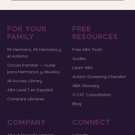
FOR YOUR
FREE
FAMILY
RESOURCES
Mi Hermano, Mi Hermana y
Free ABA Tools
el Autismo
Guides
Círculo Familiar — Guías
Learn ABA
para Hermanos y Abuelos
Autism Screening Checklist
All Access Library
ABA Glossary
ABA Level 1 en Español
V-CAT Consultation
Compare Libraries
Blog
COMPANY
CONNECT