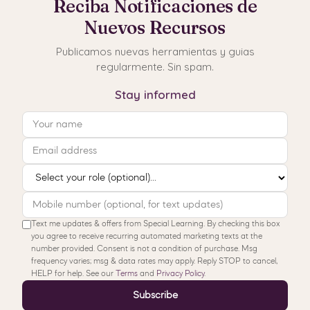
Reciba Notificaciones de
Nuevos Recursos
Publicamos nuevas herramientas y guias
regularmente. Sin spam.
Stay informed
Text me updates & offers from Special Learning. By checking this box
you agree to receive recurring automated marketing texts at the
number provided. Consent is not a condition of purchase. Msg
frequency varies; msg & data rates may apply. Reply STOP to cancel,
HELP for help. See our
Terms
and
Privacy Policy
.
Subscribe